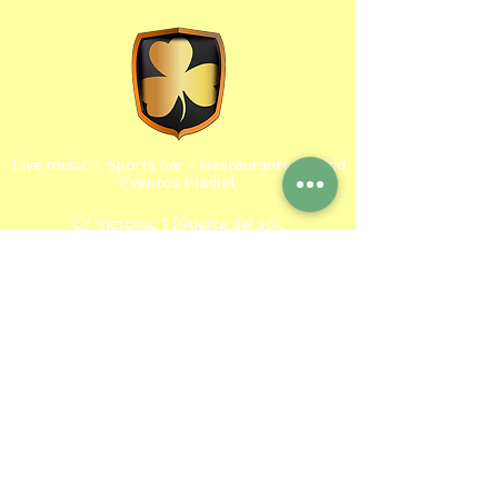
Live music - Sports bar - Restaurante Madrid
Eventos Madrid
C/ Victoria, 1 (Puerta del sol,
Madrid)
Tel:
91 531 04 20
Email:
fontana121@yahoo.es
2021 Fontana de Oro - Aviso Legal