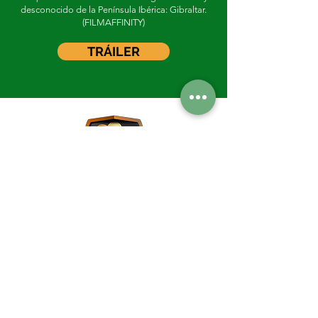
desconocido de la Península Ibérica: Gibraltar.
(FILMAFFINITY)
TRÁILER
Live music - Sports bar - Restaurante Madrid
Eventos Madrid
C/ Victoria, 1 (Puerta del sol,
Madrid)
Tel:
91 531 04 20
Email:
fontana121@yahoo.es