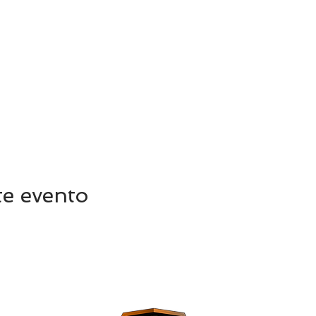
te evento
C/ Vi