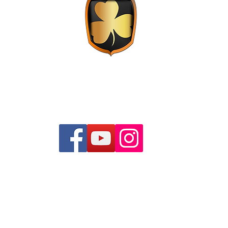
Live music - Sports bar - Restaurante
Madrid
Eventos Madrid