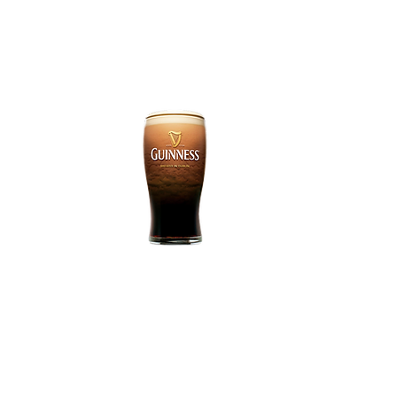
Tel: 91 531 04 20
Email:
fontana121@yahoo.es