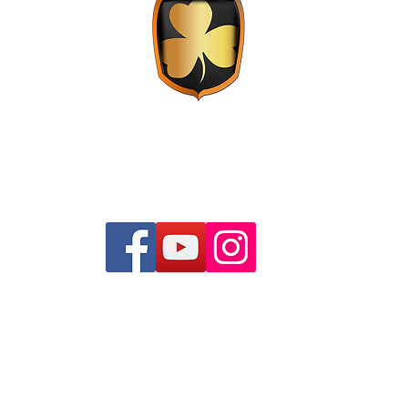
Live music - Sports bar - Restaurante
Madrid
Eventos Madrid