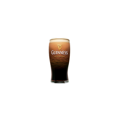
Tel: 91 531 04 20
Email:
fontana121@yahoo.es