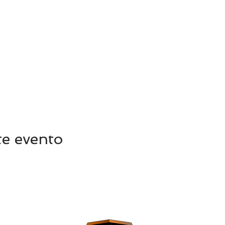
te evento
C/ Vi