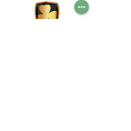
Live music - Sports bar - Restaurante Madrid
Eventos Madrid
C/ Victoria, 1 (Puerta del sol,
Madrid)
Tel:
91 531 04 20
Email:
fontana121@yahoo.es
2021 Fontana de Oro - Aviso Legal