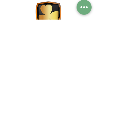
Live music - Sports bar - Restaurante Madrid
Eventos Madrid
C/ Victoria, 1 (Puerta del sol,
Madrid)
Tel:
91 531 04 20
Email:
fontana121@yahoo.es
2021 Fontana de Oro - Aviso Legal