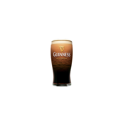
Tel: 91 531 04 20
Email:
fontana121@yahoo.es