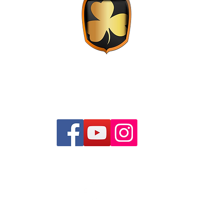
Live music - Sports bar - Restaurante
Madrid
Eventos Madrid