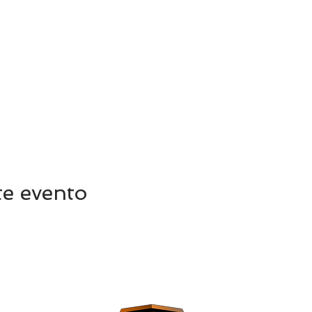
te evento
C/ Vi