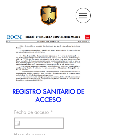
REGISTRO SANITARIO DE
ACCESO
r
Fecha de acceso
*
e
q
u
i
Hora de acceso