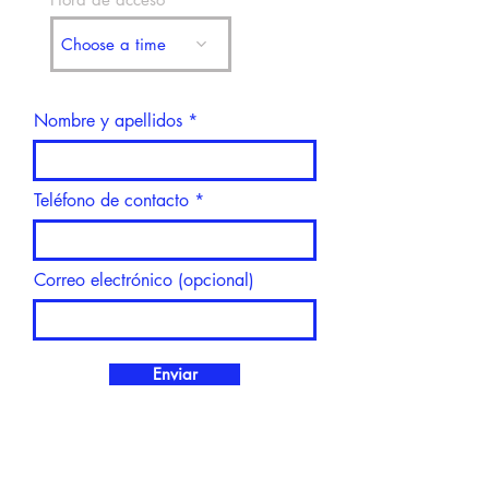
r
e
d
Choose a time
Nombre y apellidos
Teléfono de contacto
Correo electrónico (opcional)
Enviar